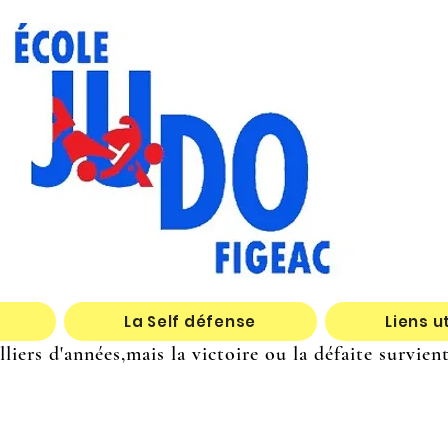
La Self défense
Liens u
iers d'années,mais la victoire ou la défaite survie