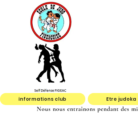
informations club
Etre judoka
Nous nous entraînons pendant des mill