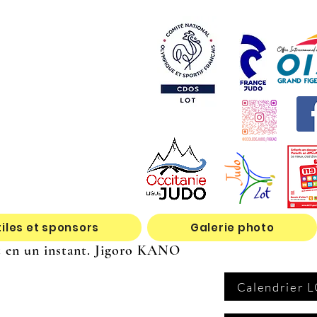
tiles et sponsors
Galerie photo
nt en un instant. Jigoro KANO
Calendrier 