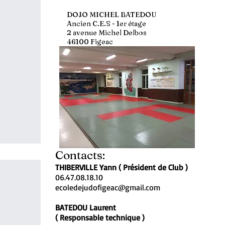
DOJO MICHEL BATEDOU
Ancien C.E.S - 1er étage
2 avenue Michel Delbos
46100 Figeac
Contacts:
THIBERVILLE Yann
( Président de Club )
06.47.08.18.10
ecoledejudofigeac@gmail.com
BATEDOU Laurent
( Responsable technique )