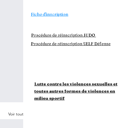
Carte découverte
Fiche d'inscription
Formulaire de licence
Mon espace licencié
Procédure de réinscription JUDO
Procédure de réinscription SELF Défense
Attestation QS mineurs
Attestation QS majeurs
Questionnaire Santé mineurs
Questionnaire Santé
majeurs
Lutte contre les violences sexuelles et
toutes autres formes de violences en
milieu sportif
Voir tout