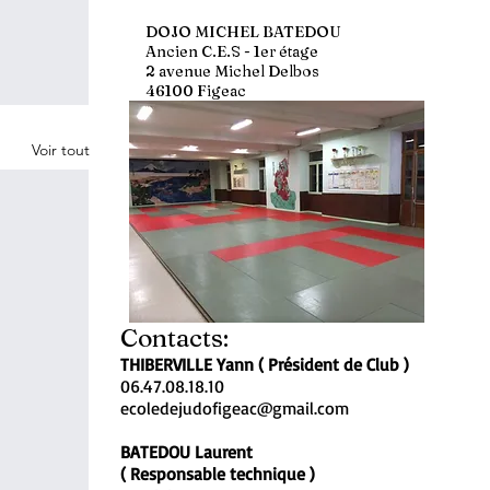
DOJO MICHEL BATEDOU
Ancien C.E.S - 1er étage
2 avenue Michel Delbos
46100 Figeac
Voir tout
Contacts:
THIBERVILLE Yann
( Président de Club )
06.47.08.18.10
ecoledejudofigeac@gmail.com
BATEDOU Laurent
( Responsable technique )