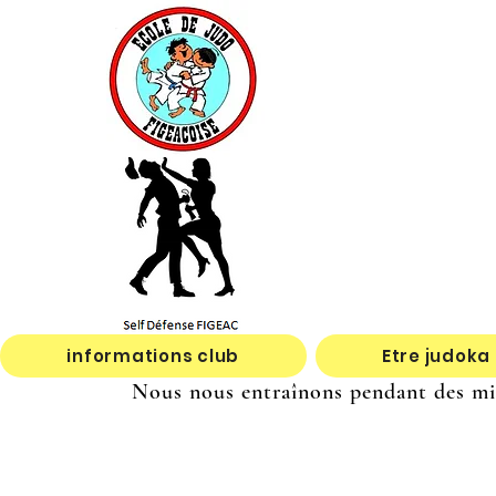
informations club
Etre judoka
Nous nous entraînons pendant des mill