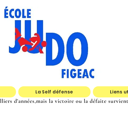
La Self défense
Liens u
iers d'années,mais la victoire ou la défaite survie