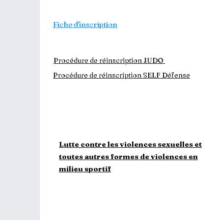
Carte découverte
Fiche d'inscription
Formulaire de licence
Mon espace licencié
Procédure de réinscription JUDO
Procédure de réinscription SELF Défense
Attestation QS mineurs
Attestation QS majeurs
Questionnaire Santé mineurs
Questionnaire Santé
majeurs
Lutte contre les violences sexuelles et
toutes autres formes de violences en
milieu sportif