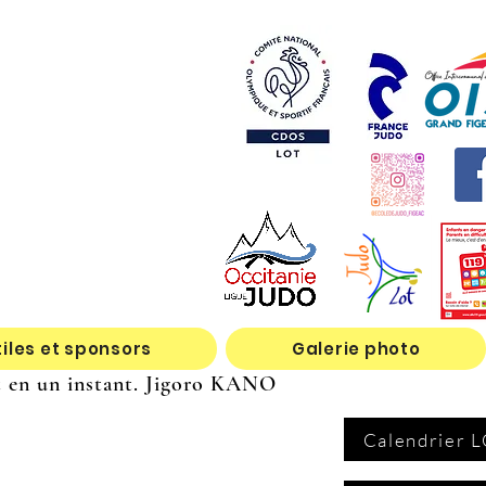
tiles et sponsors
Galerie photo
nt en un instant. Jigoro KANO
Calendrier 