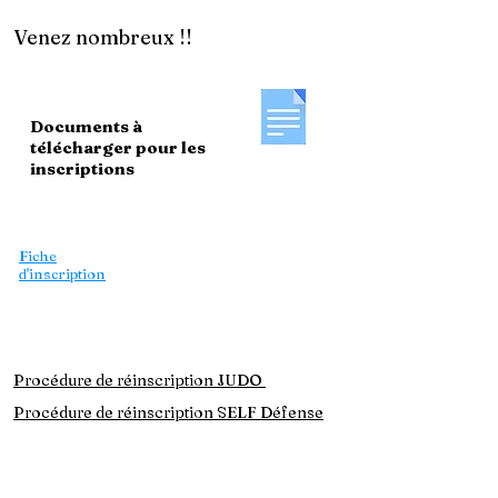
Venez nombreux !!
Documents à
télécharger pour les
inscriptions
Le règlement intérieur
Carte découverte
Fiche
d'inscription
Formulaire de
licence
Mon espace licencié
Procédure de réinscription JUDO
Procédure de réinscription SELF Défense
Attestation QS
mineurs
Attestation QS