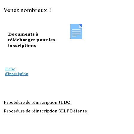
Venez nombreux !!
Documents à
télécharger pour les
inscriptions
Le règlement intérieur
Carte découverte
Fiche
d'inscription
Formulaire de
licence
Mon espace licencié
Procédure de réinscription JUDO
Procédure de réinscription SELF Défense
Attestation QS
mineurs
Attestation QS