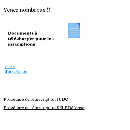
Venez nombreux !!
Documents à
télécharger pour les
inscriptions
Le règlement intérieur
Carte découverte
Fiche
d'inscription
Formulaire de
licence
Mon espace licencié
Procédure de réinscription JUDO
Procédure de réinscription SELF Défense
Attestation QS
mineurs
Attestation QS