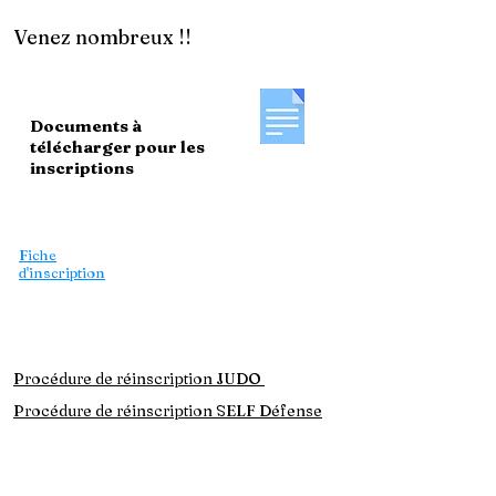
Venez nombreux !!
Documents à
télécharger pour les
inscriptions
Le règlement intérieur
Carte découverte
Fiche
d'inscription
Formulaire de
licence
Mon espace licencié
Procédure de réinscription JUDO
Procédure de réinscription SELF Défense
Attestation QS
mineurs
Attestation QS